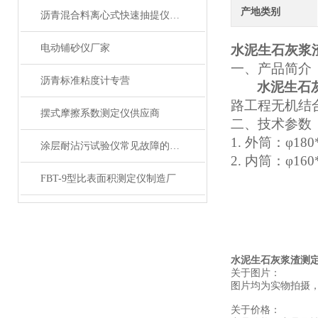
产地类别
沥青混合料离心式快速抽提仪批发信息
电动铺砂仪厂家
水泥生石灰浆
一
、
产品简介
沥青标准粘度计专营
水泥生石
路工程无机结合
摆式摩擦系数测定仪供应商
二、
技术参数
1.
外筒
：
φ
180
涂层耐沾污试验仪常见故障的快速诊断与精准解决方法分享
2.
内筒：
φ160
FBT-9型比表面积测定仪制造厂
水泥生石灰浆渣测
关于图片：
图片均为实物拍摄
关于价格：