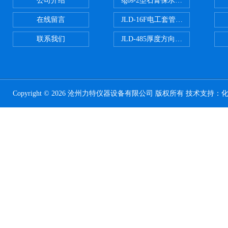
公司介绍
sgbs-2型石膏保水率测定仪粉刷
在线留言
JLD-16F电工套管恒温水浴管材
联系我们
JLD-485厚度方向性钢板拉伸试验
Copyright © 2026 沧州力特仪器设备有限公司 版权所有 技术支持：