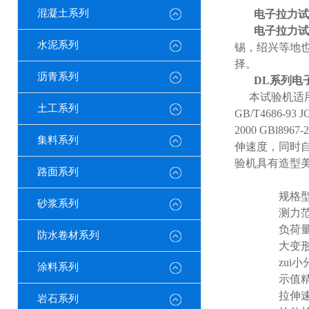
混凝土系列
电子拉力试
电子拉力试
水泥系列
锡，绍兴等地
择。
沥青系列
DL
系列电
本试验机适
土工系列
GB/T4686-93 J
2000 GBl8967-
集料系列
伸速度，同时
验机具有造型
路面系列
规格
砂浆系列
测力
负荷
防水卷材系列
大变
zui
涂料系列
示值
拉伸
岩石系列