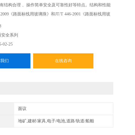
有结构合理 、操作简单安全及可靠性好等特点。结构和性能
2-2009《路面标线用玻璃珠》和JT/T 446-2001《路面标线用玻
求。
3
通安全系列
5-02-25
系我们
在线咨询
面议
地矿,建材/家具,电子/电池,道路/轨道/船舶