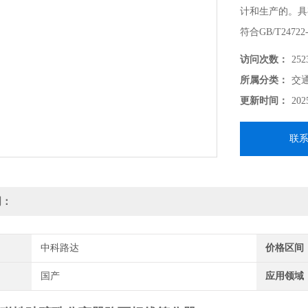
计和生产的。具
符合GB/T2472
璃珠》的相关要
访问次数：
252
所属分类：
交
更新时间：
202
联
明：
中科路达
价格区间
国产
应用领域