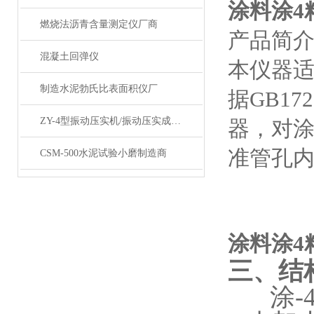
涂料涂4
燃烧法沥青含量测定仪厂商
产品简
混凝土回弹仪
本仪器适
制造水泥勃氏比表面积仪厂
据GB1
ZY-4型振动压实机/振动压实成型机
器，对
准管孔
CSM-500水泥试验小磨制造商
涂料涂4
三、结
涂