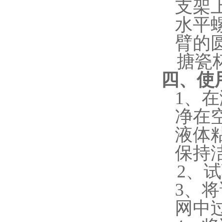
支架
水平
臂的
搪瓷
四、使
1、
净在
液体
保持
2、
3、
网中