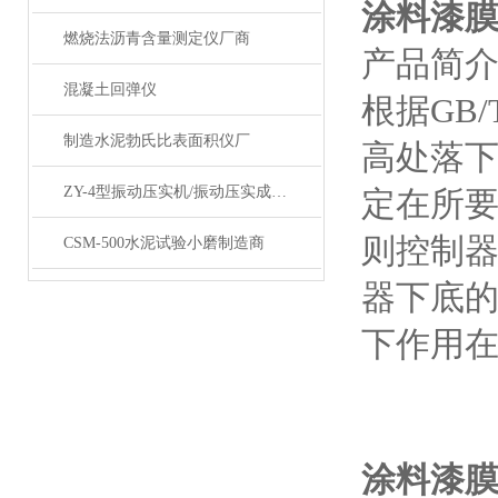
涂料漆
燃烧法沥青含量测定仪厂商
产品简
混凝土回弹仪
根据GB
制造水泥勃氏比表面积仪厂
高处落
ZY-4型振动压实机/振动压实成型机
定在所
则控制
CSM-500水泥试验小磨制造商
器下底
下作用
涂料漆