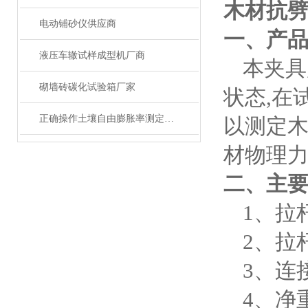
木材抗
电动铺砂仪供应商
一、产
液压车辙试样成型机厂商
本夹具
砌墙砖碳化试验箱厂家
状态
,在
正确操作土壤自由膨胀率测定仪可确保获得准确可靠的测试结果
以测定
材物理
二、
主
1、
拉
2、
拉
3、
连
4、
净