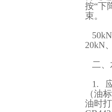
按“下
束。
50kN
20kN
二、
1.
（
油标
油时打