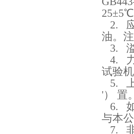
GB443
25
±
5
2.
油。注
3.
4.
试验机
5.
'）
置
6.
与本公
7.