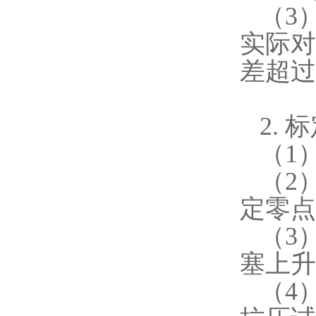
（3
实际对
差超过
2.
标
（1
（2
定零点
（3
塞上升
（4