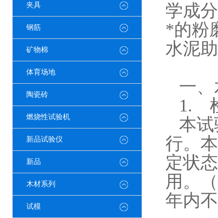
夹具
学成分
*的粉
钢筋
水泥助
矿物棉
体育场地
一、
陶瓷砖
1.
燃烧性试验机
本试
行。本
新品试验仪
定状态
新品
用。
（
木材系列
年内不
试模