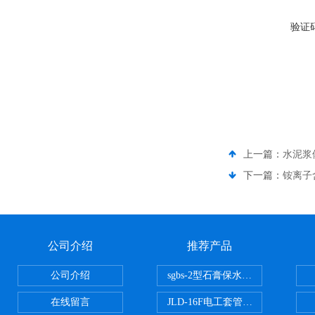
验证
上一篇：
水泥浆
下一篇：
铵离子
公司介绍
推荐产品
公司介绍
sgbs-2型石膏保水率测定仪粉刷
在线留言
JLD-16F电工套管恒温水浴管材