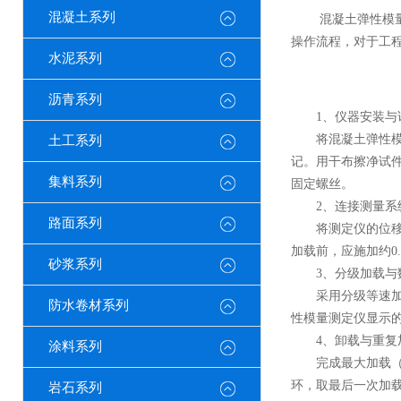
混凝土系列
混凝土弹性模量测
操作流程，对于工
水泥系列
沥青系列
1、仪器安装与
将混凝土弹性模量
土工系列
记。用干布擦净试
集料系列
固定螺丝。
2、连接测量系
路面系列
将测定仪的位移传
加载前，应施加约0
砂浆系列
3、分级加载与
采用分级等速加载
防水卷材系列
性模量测定仪显示
4、卸载与重复
涂料系列
完成最大加载（一
环，取最后一次加
岩石系列