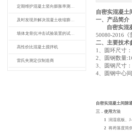
定期维护混凝土竖向膨胀率测定仪是确保准确性和可靠性的关键
自密实混凝土
一、产品简介
及时发现并解决混凝土收缩膨胀仪故障可确保其有效运行
自密实混凝
墙体龙骨抗冲击试验装置的试验介绍
50080-2
二、主要技术
高性价比混凝土搅拌机
1、圆环尺寸：
2、圆钢数量:1
雷氏夹测定仪制造商
3、圆钢尺寸：φ
4、圆钢中心间距
自密实混凝土间隙通
三．使用方法
1
润湿底板、
J-
2
将坍落度筒