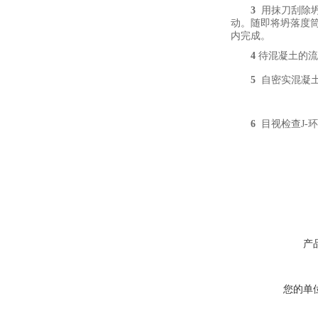
3
用抹刀刮除
动。随即将坍落度
内完成。
4
待混凝土的流
5
自密实混凝
6
目视检查
J-
环
产
您的单