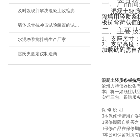
一、产品简
混凝土
轻
及时发现并解决混凝土收缩膨胀仪故障可确保其有效运行
隔墙用轻质条
板抗弯荷载值
墙体龙骨抗冲击试验装置的试验介绍
二、主要技
1
、
支座尺寸
水泥净浆搅拌机生产厂家
2
、
支架高度
加载砝码需自
雷氏夹测定仪制造商
混凝土
轻质条板抗
沧州力特仪器设备
本厂将一如既往以
实行三包、跟踪服
保 修 说 明
本保修卡请用户
保修期限自购买之
保修产品在保修
本公司保留对所