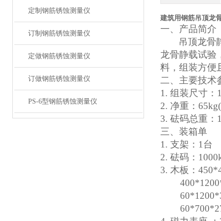
定制钢筋锈蚀测量仪
建筑用钢筋吊顶龙
一、
产品简介
订制钢筋锈蚀测量仪
吊顶龙骨
龙骨静载试验
定做钢筋锈蚀测量仪
料，组装方便
订做钢筋锈蚀测量仪
二、
主要技术
1.
组装尺寸：
PS-6型钢筋锈蚀测量仪
2.
净重：
65k
3.
砝码总重：
三、
装箱单
1.
支架：
1台
2.
砝码：
1000
3.
木板：
450*
400*1200*
60*1200*3
60*700*2