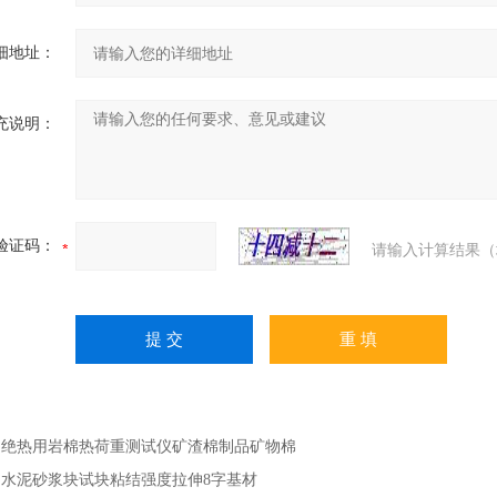
细地址：
充说明：
验证码：
请输入计算结果（
：
绝热用岩棉热荷重测试仪矿渣棉制品矿物棉
：
水泥砂浆块试块粘结强度拉伸8字基材