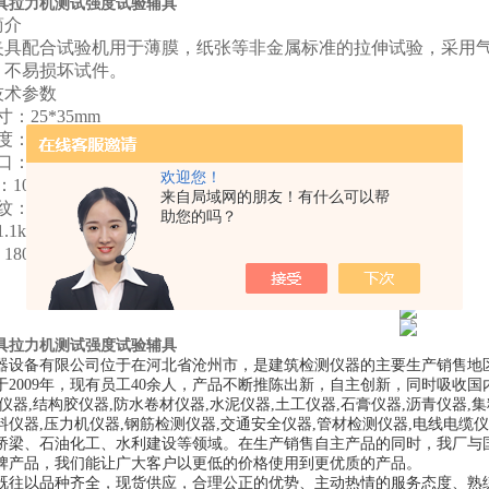
具拉力机测试强度试验辅具
简介
夹具配合试验机用于薄膜，纸张等非金属标准的拉伸试验，采用
，不易损坏试件。
技术参数
寸：
25*35mm
度：
5mm
口：
φ8mm
欢迎您！
：
10kg
来自局域网的朋友！有什么可以帮
纹：内牙
M12
助您的吗？
1.1kg
：
180*135*55mm
具拉力机测试强度试验辅具
器设备有限公司位于在河北省沧州市，是建筑检测仪器的主要生产销售地
于2009年，现有员工40余人，产品不断推陈出新，自主创新，同时吸收国
仪器,结构胶仪器,防水卷材仪器,水泥仪器,土工仪器,石膏仪器,沥青仪器,
料仪器,压力机仪器,钢筋检测仪器,交通安全仪器,管材检测仪器,电线电
桥梁、石油化工、水利建设等领域。在生产销售自主产品的同时，我厂与
牌产品，我们能让广大客户以更低的价格使用到更优质的产品。
既往以品种齐全，现货供应，合理公正的优势、主动热情的服务态度、熟