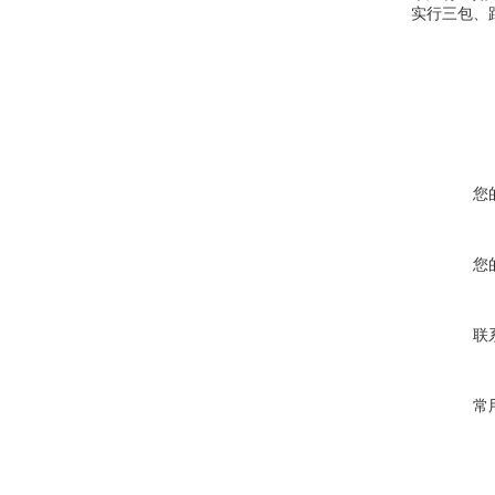
实行三包、
您
您
联
常