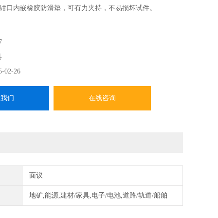
钳口内嵌橡胶防滑垫，可有力夹持，不易损坏试件。
7
具
5-02-26
系我们
在线咨询
面议
地矿,能源,建材/家具,电子/电池,道路/轨道/船舶