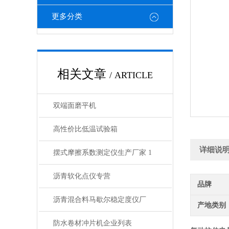
更多分类
相关文章
/ ARTICLE
双端面磨平机
高性价比低温试验箱
详细说
摆式摩擦系数测定仪生产厂家 1
沥青软化点仪专营
品牌
沥青混合料马歇尔稳定度仪厂
产地类别
防水卷材冲片机企业列表