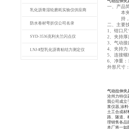
气动拉伸夹
一、
产品
乳化沥青湿轮磨耗实验仪供应商
本
持
防水卷材弯折仪公司名录
二、
主要
1、
钳口尺
SYD-3536克利夫兰闪点仪
2、
夹持厚
3、
气动接
4、
夹持力
LNJ-Ⅱ型乳化沥青粘结力测定仪
5、
连接螺
6、
净重：
外形尺寸
气动拉伸夹
沧州力特仪
我公司成立
浆仪器,涂料
土工合成材
路、隧道、
理销售各品
本厂将一如