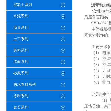
混凝土系列
沥青动力粘
沧州力特
水泥系列
后服务更踏实
SYD-0620
沥青系列
本仪器是
来设计制作的。
土工系列
主要技术
集料系列
（1）
电源
（2）
控温
路面系列
（3）
控温
（4）
计日
砂浆系列
（5）
计时
（6）
能自
防水卷材系列
3.
沥青生产
涂料系列
（1）
压馏分油，余
岩石系列