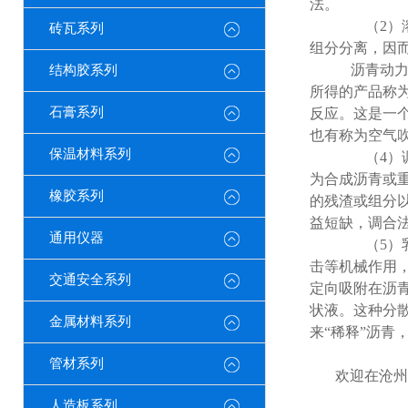
法。
（2）
砖瓦系列
组分分离，因
沥青动
结构胶系列
所得的产品称
石膏系列
反应。这是一
也有称为空气
保温材料系列
（4）
为合成沥青或
橡胶系列
的残渣或组分
益短缺，调合
通用仪器
（5）
击等机械作用
交通安全系列
定向吸附在沥
状液。这种分
金属材料系列
来“稀释”沥青
管材系列
欢迎在沧州
人造板系列