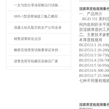
一文与您分享涂层耐沾污试验仪的正确操作步骤
湿膜厚度梳规测量
一、产品简介
HHS-1型沥青抽提三氯乙烯回收仪
BGD 531
间内齿则距水平
混凝土钻孔取芯机生产公司名录
层湿膜厚度的工具
二、
主要技术参
销售沥青软化点仪
本厚度梳规有
BGD531/1 10-10
BGD531/2 20-20
橡胶压缩变形试验要保证夹持器有足够的行程
BGD531/3 50-75
BGD531/4 250-7
沥青负荷车轮碾压实验仪厂家
BGD531/5 50-95
BGD531/6 300-2
BGD531/7 25-30
七种不同量程规
湿膜厚度梳规测量