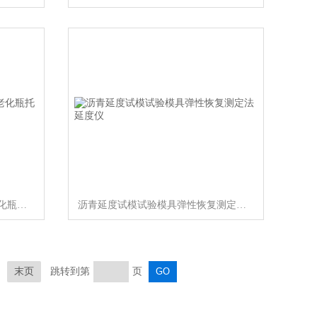
沥青旋转薄膜烘箱盛样瓶玻璃老化瓶托盘
沥青延度试模试验模具弹性恢复测定法延度仪
末页
跳转到第
页