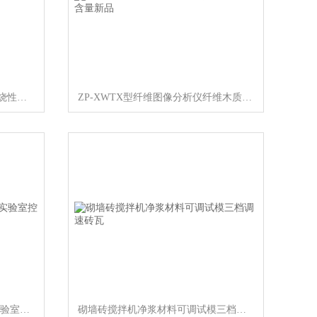
触摸屏控制纺织品垂直燃烧仪燃烧性能新品
ZP-XWTX型纤维图像分析仪纤维木质含量新品
HWHS-80型恒温恒湿控制设备实验室控制
砌墙砖搅拌机净浆材料可调试模三档调速砖瓦