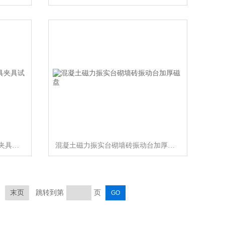
软式透水管扁平耐压力试验压具夹具试验装置
混凝土磁力振实台砌墙砖振动台加厚磁盘
末页
跳转到第
页