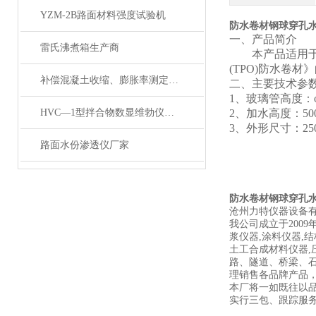
YZM-2B路面材料强度试验机
防水卷材钢球穿孔
一、
产品简介
雷氏沸煮箱生产商
本产品
适用
(TPO)防水卷材
》
补偿混凝土收缩、膨胀率测定仪直营店
二、
主要
技术参
1、玻璃管高度：
HVC—1型拌合物数显维勃仪直营店
2
、加水高度：
5
3
、外形尺寸：
25
路面水份渗透仪厂家
防水卷材钢球穿孔
沧州力特仪器设备
我公司成立于200
浆仪器,涂料仪器,结
土工合成材料仪器,
路、隧道、桥梁、
理销售各品牌产品
本厂将一如既往以
实行三包、跟踪服