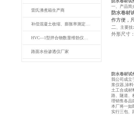
防水卷材试
一、产品简
雷氏沸煮箱生产商
防水卷材
作方便，
补偿混凝土收缩、膨胀率测定仪直营店
二
、主要技
外形尺寸
HVC—1型拌合物数显维勃仪直营店
路面水份渗透仪厂家
防水卷材试
我公司成立
浆仪器,涂料
土工合成材
路、隧道、
理销售各品
本厂将一如
实行三包、