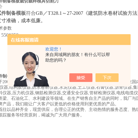
件制备模板裁切裁样模具切割刀
介
试件制备模板
符合
GB／T328.1～27-2007
《
建筑防水卷材试验方法
尺寸准确，成本低廉。
术参数
：
550*350mm
欢迎您！
来自局域网的朋友！有什么可以帮
助您的吗？
件制备模板裁切裁样模具切割刀
于2009年，现有员工40余人，产品不断推陈出新，自主创新，同时吸收国
仪器,结构胶仪器,防水卷材仪器,水泥仪器,土工仪器,石膏仪器,沥青仪器,
料仪器,压力机仪器,钢筋检测仪器,交通安全仪器,管材检测仪器,电线电
桥梁、石油化工、水利建设等领域。在生产销售自主产品的同时，我厂与
牌产品，我们能让广大客户以更低的价格使用到更优质的产品。
既往以品种齐全，现货供应，合理公正的优势、主动热情的服务态度、熟
跟踪服务等经营原则，竭诚为广大用户服务。