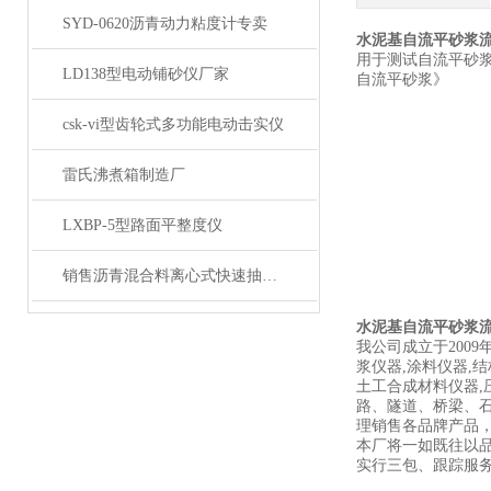
SYD-0620沥青动力粘度计专卖
水泥基自流平砂浆流动
用于测试自流平砂浆的
LD138型电动铺砂仪厂家
自流平砂浆》
csk-vi型齿轮式多功能电动击实仪
雷氏沸煮箱制造厂
LXBP-5型路面平整度仪
销售沥青混合料离心式快速抽提仪
水泥基自流平砂浆流动
我公司成立于200
浆仪器,涂料仪器,结
土工合成材料仪器,
路、隧道、桥梁、
理销售各品牌产品
本厂将一如既往以
实行三包、跟踪服