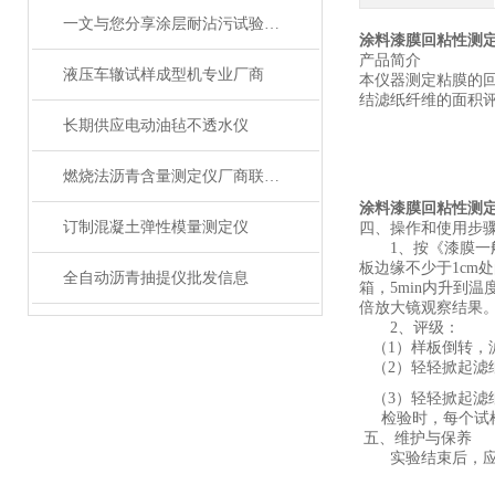
一文与您分享涂层耐沾污试验仪的正确操作步骤
涂料漆膜回粘性测
产品简介
液压车辙试样成型机专业厂商
本仪器测定粘膜的
结滤纸纤维的面积评定
长期供应电动油毡不透水仪
燃烧法沥青含量测定仪厂商联系方式
涂料漆膜回粘性测
订制混凝土弹性模量测定仪
四、操作和使用步
1
、按《漆膜一
板
边
缘不少于
1cm
处
全自动沥青抽提仪批发信息
箱，
5min
内升到温
倍放大镜观察结果
2
、评级：
（
1
）样板倒转，
（
2
）轻轻掀起滤
（
3
）轻轻掀起滤
检验时，每个试
五、维护与保养
实验结束后，