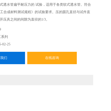
式透水管扁平耐压力的 试验，适用于各类软式透水管。符合
12《土工合成材料测试规程》的试验要求。压的圆孔直径与试件直
开压具之间的间隙为直径的1/3。
9
工系列
5-02-25
系我们
在线咨询