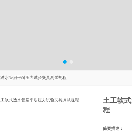
式透水管扁平耐压力试验夹具测试规程
土工软式
程
简要描述：
土