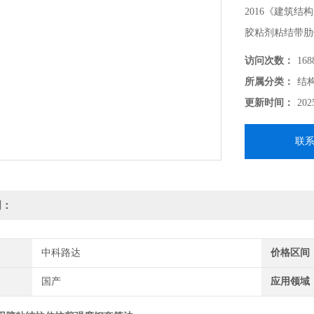
2016《建筑
胶粘剂粘结带肋
复合砂浆拉伸抗
访问次数：
168
所属分类：
结
更新时间：
202
联
明：
中科路达
价格区间
国产
应用领域