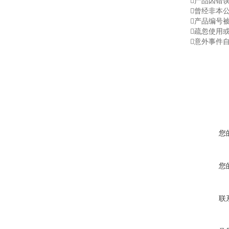
产品因错
曾经非本
产品编号
疏忽使用
意外事件
您
您
联