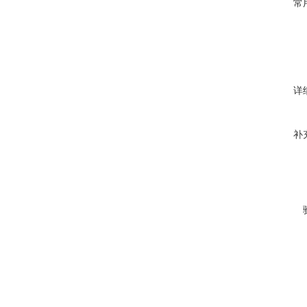
常
详
补