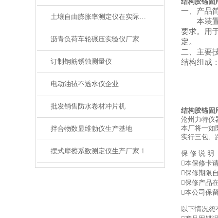
结构胶锚固
一、产品
土壤自由膨胀率测定仪在实际操作中的常见问题相应解决方法分享
本装
要求。用
沥青负荷车轮碾压实验仪厂家
定。
二、
主要
订制钢筋锈蚀测量仪
结构组成
电动油毡不透水仪企业
批发销售防水卷材冲片机
结构胶锚固
沧州力特仪
本厂将一如
拌合物数显维勃仪生产基地
实行三包、
摆式摩擦系数测定仪生产厂家 1
保 修 说 明
本保修卡
保修期限
保修产品
本公司保
以下情况恕