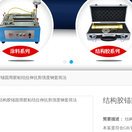
胶锚固用胶粘结拉伸抗剪强度钢套筒法
结构胶锚
简要描述：
结
本装置符合GB/T