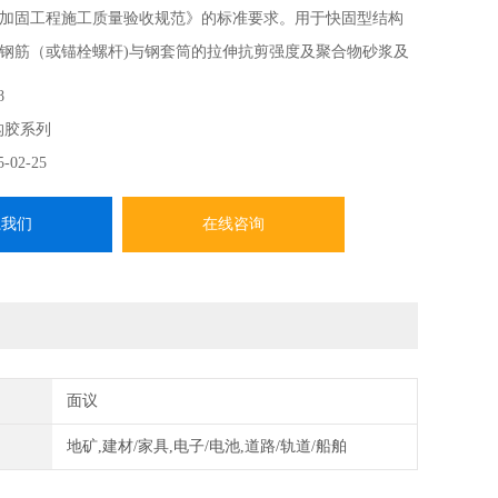
结构加固工程施工质量验收规范》的标准要求。用于快固型结构
钢筋（或锚栓螺杆)与钢套筒的拉伸抗剪强度及聚合物砂浆及
剪强度测定。
8
构胶系列
5-02-25
系我们
在线咨询
面议
地矿,建材/家具,电子/电池,道路/轨道/船舶