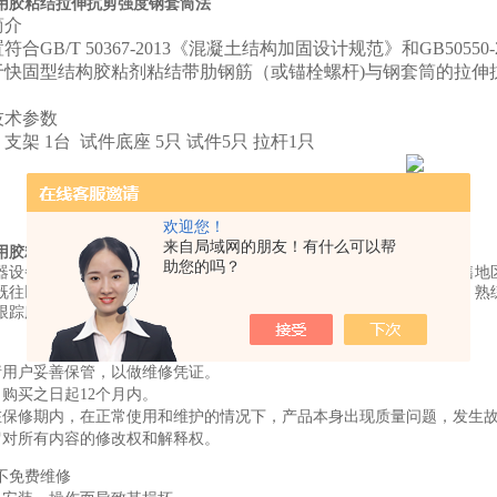
用胶粘结拉伸抗剪强度钢套筒法
简介
置符合
GB
/T
50367-2013
《混凝土结构加固设计规范》和
GB50550-
于快固型结构胶粘剂粘结带肋钢筋（或锚栓螺杆
)
与钢套筒的拉伸
技术参数
：支架
1台 试件底座 5只 试件5只 拉杆1只
欢迎您！
来自局域网的朋友！有什么可以帮
用胶粘结拉伸抗剪强度钢套筒法
助您的吗？
器设备有限公司位于在河北省沧州市，是建筑检测仪器的主要生产销售地
既往以品种齐全，现货供应，合理公正的优势、主动热情的服务态度、熟
跟踪服务等经营原则，竭诚为广大用户服务。
请用户妥善保管，以做维修凭证。
自购买之日起12个月内。
在保修期内，在正常使用和维护的情况下，产品本身出现质量问题，发生
留对所有内容的修改权和解释权。
不免费维修