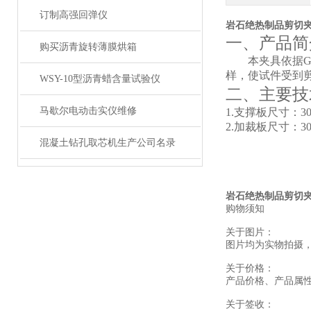
订制高强回弹仪
岩石绝热制品剪切夹
一、
产品
简
购买沥青旋转薄膜烘箱
本夹具依据
样，使试件受到
WSY-10型沥青蜡含量试验仪
二、主要技
马歇尔电动击实仪维修
1.支撑板尺寸：300
2.加裁板尺寸：300
混凝土钻孔取芯机生产公司名录
岩石绝热制品剪切夹
购物须知
关于图片：
图片均为实物拍摄
关于价格：
产品价格、产品属
关于签收：