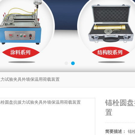
拔力试验夹具外墙保温用荷载装置
锚栓圆盘
置
简要描述：
锚