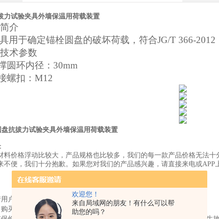
拔力试验夹具外墙保温用荷载装置
简介
具用于确定锚栓圆盘的破坏荷载，符合
JG/T 366
技术参数
支撑圆环内径：30mm
连接螺扣：M12
圆盘抗拔力试验夹具外墙保温用荷载装置
：
材料价格浮动比较大，产品规格也比较多，我们的每一款产品价格无法十
来不便，我们十分抱歉。如果您对我们的产品感兴趣，请直接来电或APP
欢迎您！
请用户妥善保管，以做维修凭证。
来自局域网的朋友！有什么可以帮
自购买之日起12个月内。
助您的吗？
在保修期内，在正常使用和维护的情况下，产品本身出现质量问题，发生