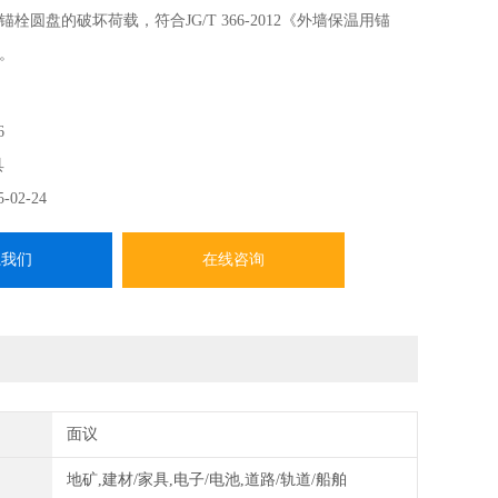
栓圆盘的破坏荷载，符合JG/T 366-2012《外墙保温用锚
。
6
具
5-02-24
系我们
在线咨询
面议
地矿,建材/家具,电子/电池,道路/轨道/船舶