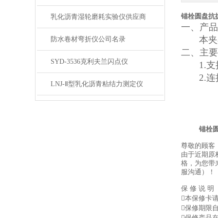
锚栓圆盘抗
乳化沥青湿轮磨耗实验仪供应商
一、
产品
本夹
防水卷材弯折仪公司名录
二、
主要
SYD-3536克利夫兰闪点仪
1.
2.
LNJ-Ⅱ型乳化沥青粘结力测定仪
锚栓
尊敬的顾客
由于近期原
格，为您带
服沟通）！
保 修 说 明
本保修卡
保修期限
保修产品