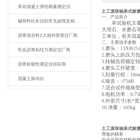
库存混凝土弹性模量测定仪
土工滚珠轴承式耐
一、
产品简介
碱骨料比长仪的常见故障及相应解决方法分享
本试验机主
大理石、水磨石
沥青混合料Z大相对密度仪厂商
工单位，有关混
二、
主要技术参数
1.磨头：13XΦ15
乳化沥青粘结力测定仪厂商
2.磨头上的压力负荷
3.转轴负荷额定转速：
沥青粘韧性测定仪供应商
4.磨头工作硬度： 
5.刮量行程：10m
混凝土振动台
6.噪音：≯75dB
7.适合试件规格受磨面
8.电机功率：0.75
9.外形尺寸(长*宽*
10.净重：165k
土工滚珠轴承式耐
尊敬的顾客：
由于近期原材料价