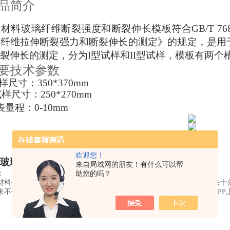
品
简介
材料
玻璃纤维断裂强度和断裂伸长模板
符合
GB/T 76
璃纤维拉伸断裂强力和断裂伸长的测定
》
的规定，是用
裂伸长的测定
，
分为
I
型试样和
II
型试样，模板有两个
要技术参数
样尺寸：
350*370mm
试样尺寸：
250*270mm
表量程：
0-10mm
欢迎您！
玻璃纤维断裂强度和断裂伸长模板
来自局域网的朋友！有什么可以帮
：
助您的吗？
材料价格浮动比较大，产品规格也比较多，我们的每一款产品价格无法十
来不便，我们十分抱歉。如果您对我们的产品感兴趣，请直接来电或APP