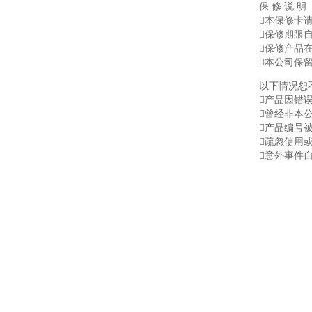
保 修 说 明
本保修卡
保修期限
保修产品
本公司保
以下情况恕
产品因错
曾经非本
产品编号
疏忽使用
意外事件