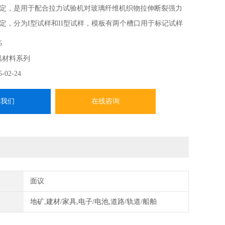
定，是用于配合拉力试验机对玻璃纤维机织物拉伸断裂强力
定，分为I型试样和II型试样，模板有两个槽口用于标记试样
5
温材料系列
5-02-24
系我们
在线咨询
面议
地矿,建材/家具,电子/电池,道路/轨道/船舶