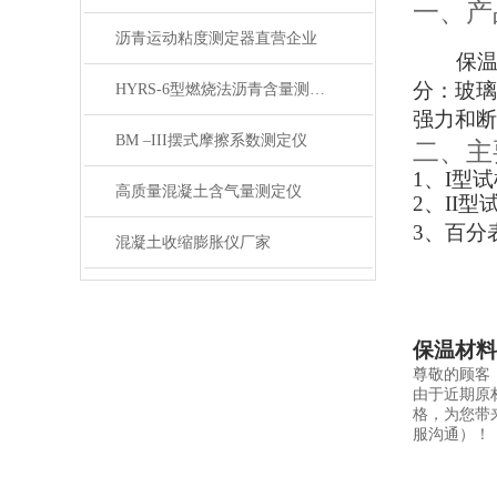
一、
产
沥青运动粘度测定器直营企业
保温
分：玻
HYRS-6型燃烧法沥青含量测定仪
强力和断
BM –III摆式摩擦系数测定仪
二、
主
1
、
I
型试
高质量混凝土含气量测定仪
2
、
II
型
3
、百分
混凝土收缩膨胀仪厂家
保温材料
尊敬的顾客
由于近期原
格，为您带
服沟通）！