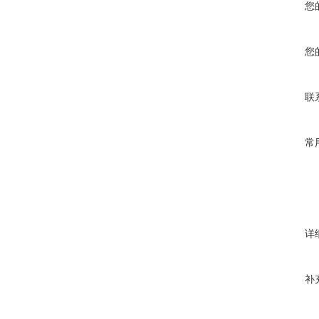
您
您
联
常
详
补