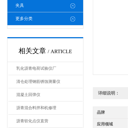
夹具
更多分类
相关文章
/ ARTICLE
乳化沥青电荷试验仪厂
清仓处理钢筋锈蚀测量仪
详细说明：
混凝土回弹仪
沥青混合料拌和机修理
品牌
沥青软化点仪直营
应用领域