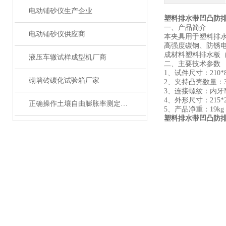
电动铺砂仪生产企业
塑料排水带凹凸防
一、产品简介
电动铺砂仪供应商
本夹具用于塑料排
高强度碳钢、防锈电镀处
成材料塑料排水板（
液压车辙试样成型机厂商
二、主要技术参数
1、试件尺寸：210*
砌墙砖碳化试验箱厂家
2、夹持凸壳数量：
3、连接螺纹：内牙M
4、外形尺寸：215*2
正确操作土壤自由膨胀率测定仪可确保获得准确可靠的测试结果
5、产品净重：19kg
塑料排水带凹凸防