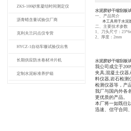
ZKS-100砂浆凝结时间测定仪
水泥胶砂干缩刮板试件
一、产品简介
沥青蜡含量试验仪厂商
本工具用于水泥
二、主要技术参数
1、刀头尺寸：23*6
克利夫兰闪点仪专营
2、厚度：2mm
HYCZ-1自动车辙试验仪出售
长期供应防水卷材冲片机
水泥胶砂干缩刮板试件
我公司成立于20
夹具,混凝土仪器
定制水泥标准养护箱
料仪器,岩石检测
检测仪器等，产
我厂与国内外各
更优质的产品。
本厂将一如既往
迅速、信守合同