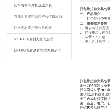
防水卷材冲片机企业列表
打包带拉伸夹具包
一、产品简介
乳化沥青湿轮磨耗实验仪供应商
打包带拉伸夹
二、主要技术参数
防水卷材弯折仪公司名录
1、可安装试件宽度：
2、连接螺纹：内牙M
3、净量：2.35kg
SYD-3536克利夫兰闪点仪
4、单只外形尺寸：110
LNJ-Ⅱ型乳化沥青粘结力测定仪
打包带拉伸夹具包
沧州力特仪器设备
我公司成立于200
浆仪器,涂料仪器,结
土工合成材料仪器,
路、隧道、桥梁、
理销售各品牌产品