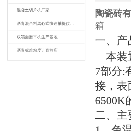
混凝土切片机厂家
陶瓷砖
箱
沥青混合料离心式快速抽提仪专营
一、产
双端面磨平机生产基地
沥青标准粘度计直营店
本
装
7部分
接，表
650
二、
主
1、色