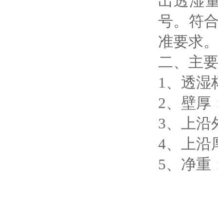
出透湿
号。符合G
准要求
二、
主
1、透湿杯
2、
壁厚
3、
上沿
4、
上沿
5、净重：