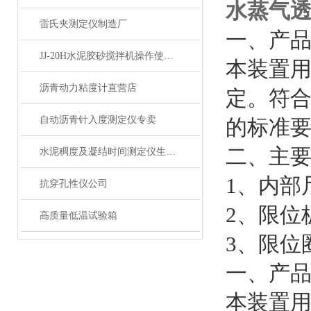
水蒸气
雷氏夹测定仪制造厂
一、
产
JJ-20H水泥胶砂搅拌机操作使用说明
本装置
沥青动力粘度计直营店
定。符
自动沥青针入度测定仪专卖
的标准
二、主
水泥稠度及凝结时间测定仪生产商
1、内部
抗穿孔性仪公司
2、限位
高质量低温试验箱
3、限位
一、
产
本装置