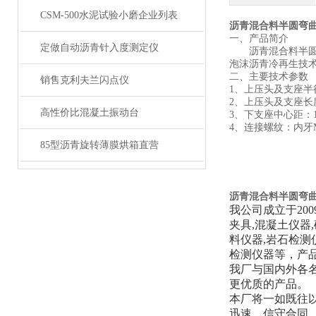
CSM-500水泥试验小磨企业列表
沥青混合料半圆弯曲
一、
产品简介
定做自动沥青针入度测定仪
沥青混合料半
泡沫沥青冷再生技
二、主要技术参数
销售克利夫兰闪点仪
1、
上压头及支座半
2、上压头及支座长度
高性价比混凝土振动台
3、下支座中心距：12
4、连接螺纹：内牙M
85型沥青旋转薄膜烘箱直营
沥青混合料半圆弯曲
我公司成立于20
夹具,混凝土仪器
料仪器,岩石检测
检测仪器等，产
我厂与国内外各
更优质的产品。
本厂将一如既往
迅速、信守合同