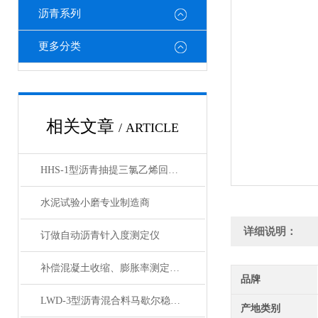
沥青系列
更多分类
相关文章
/ ARTICLE
HHS-1型沥青抽提三氯乙烯回收仪
水泥试验小磨专业制造商
详细说明：
订做自动沥青针入度测定仪
补偿混凝土收缩、膨胀率测定仪厂家
品牌
LWD-3型沥青混合料马歇尔稳定度仪
产地类别