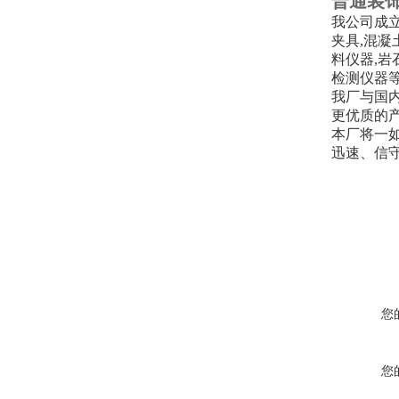
普通装
我公司成立
夹具,混凝
料仪器,岩
检测仪器
我厂与国
更优质的
本厂将一
迅速、信
您
您