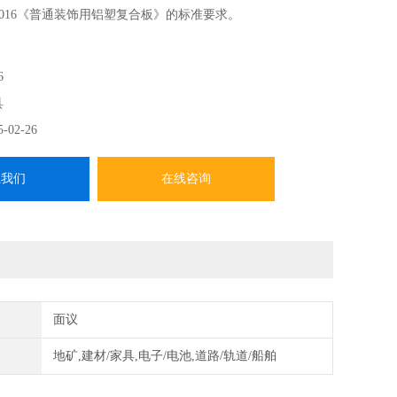
12-2016《普通装饰用铝塑复合板》的标准要求。
6
具
5-02-26
系我们
在线咨询
面议
地矿,建材/家具,电子/电池,道路/轨道/船舶