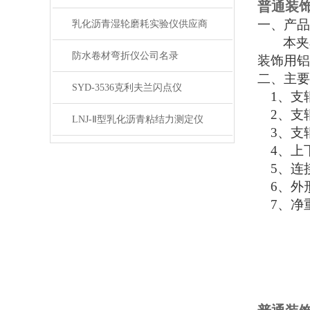
普通装
一、
产品
乳化沥青湿轮磨耗实验仪供应商
本夹
防水卷材弯折仪公司名录
装饰用铝
二、
主要
SYD-3536克利夫兰闪点仪
1、
支
2、
支
LNJ-Ⅱ型乳化沥青粘结力测定仪
3、
支
4、
上
5、
连
6、
外
7、
净