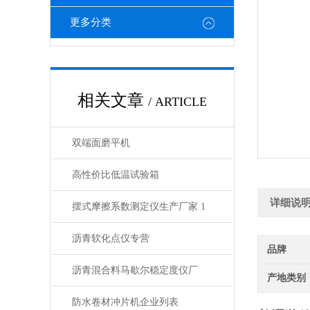
更多分类
相关文章
/ ARTICLE
双端面磨平机
高性价比低温试验箱
详细说
摆式摩擦系数测定仪生产厂家 1
沥青软化点仪专营
品牌
沥青混合料马歇尔稳定度仪厂
产地类别
防水卷材冲片机企业列表