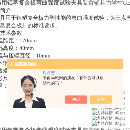
饰用铝塑复合板弯曲强度试验夹具
装置辅具力学性GB/T
简介
具用于铝塑复合板力学性能的弯曲强度试验，为三点
塑复合板》的标准要求。
技术参数
辊跨距：
170mm
辊高度：
40mm
辊与压辊直径：
10mm
下辊宽度：
60mm
接螺纹：
M12内牙
欢迎您！
形尺寸：
320*100*180mm
来自局域网的朋友！有什么可以帮
助您的吗？
重：
12.4kg