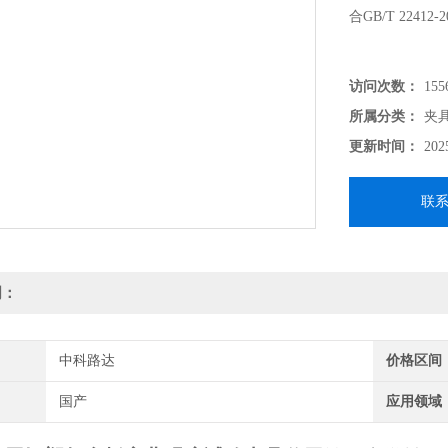
合GB/T 224
访问次数：
155
所属分类：
夹
更新时间：
202
联
明：
中科路达
价格区间
国产
应用领域