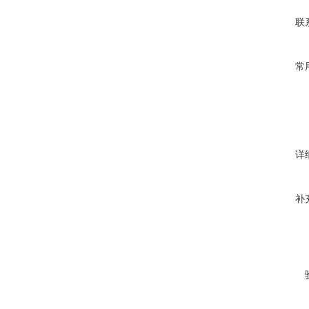
联
常
详
补