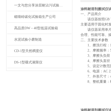
一文与您分享涂层耐沾污试验仪的正确操作步骤
涂料耐溶剂擦拭仪
一、产品简介
砌墙砖碳化试验箱生产公司
该仪器按照
GB
主要适用于固化时
高品质DW－40型低温试验箱
该仪器采用单
合理、性能可靠、
水泥试验小磨制造
二、
主要技术参数
1、
擦洗行程：
2、
摩擦频率：
CD-1型天然稠度仪
3、
摩擦头负荷
4、
摩擦头直径
DS-1型碟式液限仪
5、
设定计数范
6、
电源：
AC 
7、
外形尺寸：
8、
整机重量：
涂料耐溶剂擦拭仪