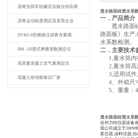
沥青负荷车轮碾压实验仪供应商
透水路面砖透水系
一
．产品
简介
沥青运动粘度测定器直营企业
透水路面
路面板》生产,
HYRS-6型燃烧法沥青含量测定仪
水系数检测。
BM –III摆式摩擦系数测定仪
二．主要技术
1,蓄水筒内
高质量混凝土含气量测定仪
2,蓄水筒高
3,适用试
混凝土收缩膨胀仪厂家
4、
外箱尺
5、
重量：
透水路面砖透水系
沧州力特仪器设备
我公司成立于200
浆仪器,涂料仪器,结