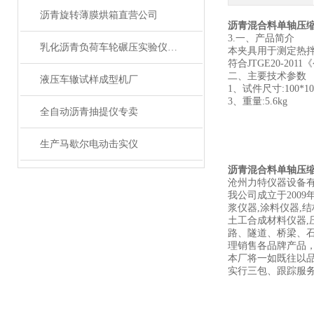
沥青旋转薄膜烘箱直营公司
沥青混合料单轴压
3.一、产品简介
乳化沥青负荷车轮碾压实验仪厂家
本夹具用于测定热
符合JTGE20-2
二、主要技术参数
液压车辙试样成型机厂
1、试件尺寸:100*10
3、重量:5.6kg
全自动沥青抽提仪专卖
生产马歇尔电动击实仪
沥青混合料单轴压
沧州力特仪器设备
我公司成立于200
浆仪器,涂料仪器,结
土工合成材料仪器,
路、隧道、桥梁、
理销售各品牌产品
本厂将一如既往以
实行三包、跟踪服