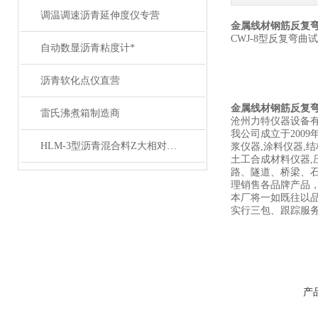
调温调速沥青延伸度仪专营
金属线材钢筋反复
CWJ-8型反复弯
自动数显沥青粘度计*
沥青软化点仪直营
金属线材钢筋反复
雷氏沸煮箱制造商
沧州力特仪器设备
我公司成立于200
HLM-3型沥青混合料Z大相对密度仪
浆仪器,涂料仪器,结
土工合成材料仪器,
路、隧道、桥梁、
理销售各品牌产品
本厂将一如既往以
实行三包、跟踪服
产