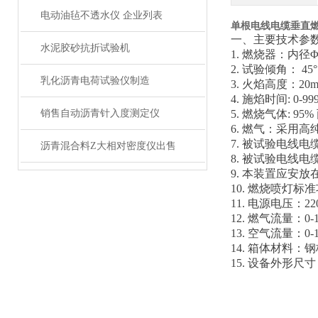
电动油毡不透水仪 企业列表
单根电线电缆垂直
一、主要技术参
水泥胶砂抗折试验机
1. 燃烧器：内径Φ12
2. 试验倾角： 45°
乳化沥青电荷试验仪制造
3. 火焰高度：20m
4. 施焰时间: 0-999
销售自动沥青针入度测定仪
5. 燃烧气体: 9
6. 燃气：采用
7. 被试验电线电缆
沥青混合料Z大相对密度仪出售
8. 被试验电线电
9. 本装置应安
10. 燃烧喷灯标准
11. 电源电压：220
12. 燃气流量：0-1
13. 空气流量：0-1
14. 箱体材料：
15. 设备外形尺寸：