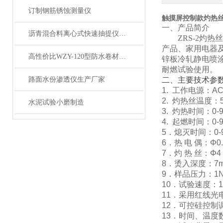
订制钢筋锈蚀测量仪
触摸屏控制款灼热
一、
产品简介
沥青混合料离心式快速抽提仪直营店
ZRS-2灼热
产品、家用电器
高性价比WZY-120型防水卷材弯折仪
锌板冷轧静电喷
耐燃试验使用。
路面水份渗透仪生产厂家
二、主要技术参
1. 工作电源：AC
2. 灼热丝温度：
水泥试验小磨制造
3. 灼热时间：0-9
4. 起燃时间：0-
5．熄灭时间：0-9
6．热 电 偶：Φ
7．灼 热 丝：Φ
8．烫入深度：7m
9．样品压力：1N±
10．试验速度：1
11．采用红线光
12．可控硅控制
13．时间、温度