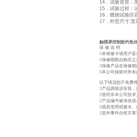
14．试验背景：黑
15．试验过程：
16．燃烧试验区容积
17．外型尺寸:宽1
触摸屏控制款灼热
保 修 说 明
本保修卡请用户
保修期限自购买之
保修产品在保修
本公司保留对所
以下情况恕不免费
产品因错误安装，
曾经非本公司技术
产品编号被涂改或
疏忽使用或被水
意外事件自然灾害