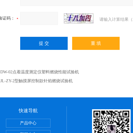
验证码：
请输入计算结果（
：
DW-02点着温度测定仪塑料燃烧性能试验机
：
JL-ZY-2型触摸屏控制款针焰燃烧试验机
快速导航
定仪粉刷石膏检测水泥全自动
产品中心