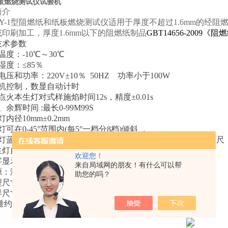
板燃烧测试仪试验机
简介
ZBY-1型阻燃纸和纸板燃烧测试仪适用于厚度不超过1.6mm的
印刷加工，厚度1.6mm以下的阻燃纸制品
GBT14656-200
技术参数
温度：-10℃～30℃
对湿度：≤85％
电电压和功率：220V±10％ 50HZ 功率小于100W
片机控制，数显自动计时
动点火本生灯对式样施焰时间12s，精度±0.01s
、余辉时间 :最长0-99M99S
灯内径10mm±0.2mm
灯可在0-45°范围内(每5°一档分8档)倾斜 ，
生灯蓝色火焰高度：15mm-175mm可任意调节，配有火焰高度标尺
本生灯自动点火时间：任意设定
欢迎您！
数字显示续焰、灼焰时间
来自局域网的朋友！有什么可以帮
气源：液化丙烷纯度≥95％
助您的吗？
型尺寸约：670×300×800mm
样尺寸：210mm×70mm
量约：40kg