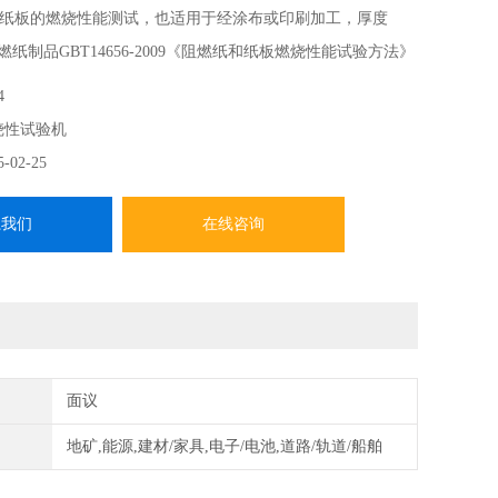
纸板的燃烧性能测试，也适用于经涂布或印刷加工，厚度
阻燃纸制品GBT14656-2009《阻燃纸和纸板燃烧性能试验方法》
4
烧性试验机
5-02-25
系我们
在线咨询
面议
地矿,能源,建材/家具,电子/电池,道路/轨道/船舶