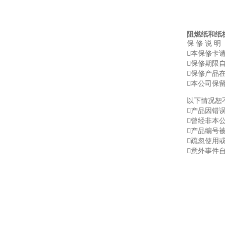
阻燃纸和纸
保 修 说 明
本保修卡
保修期限
保修产品
本公司保
以下情况恕
产品因错
曾经非本
产品编号
疏忽使用
意外事件