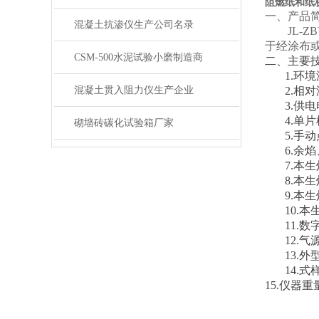
阻燃纸和纸
一、
产品
混凝土抗渗仪生产公司名录
JL-
于经涂布或
CSM-500水泥试验小磨制造商
二、主要
1.环境
混凝土贯入阻力仪生产企业
2.相
3.供
4.单
砌墙砖碳化试验箱厂家
5.手
6.余焰
7.本生
8.本生
9.本
10.
11.
12.
13.外
14.式
15.仪器重