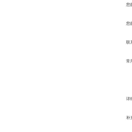
您
您
联
常
详
补