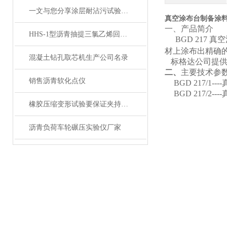
一文与您分享涂层耐沾污试验仪的正确操作步骤
真空涂布台制备涂
一、产品简介
HHS-1型沥青抽提三氯乙烯回收仪
BGD 21
材上涂布出精确
混凝土钻孔取芯机生产公司名录
标格达公司提
二、
主要技术参
销售沥青软化点仪
BGD 217/1-
BGD 217/2-
橡胶压缩变形试验要保证夹持器有足够的行程
沥青负荷车轮碾压实验仪厂家