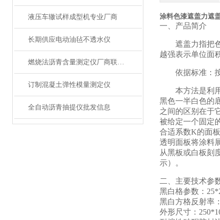
涂料色漆遮盖力遮
液压车辙试样成型机专业厂商
一、产品简介
长期供应电动油毡不透水仪
遮盖力指把
越强表示单位面
燃烧法沥青含量测定仪厂商联系方式
依据标准：
订制混凝土弹性模量测定仪
本方法是利
黑色一半白色的
全自动沥青抽提仪批发信息
之间的区别在于
被给定一个固定的系数
合适系数K的面板
透明面板将涂料
从黑板或白板刻
示）。
二、
主要技术参
黑白格参数：
25
黑白方格反射率
外形尺寸：
250*