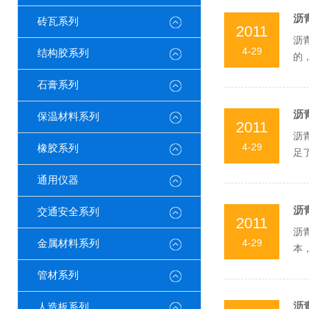
沥
砖瓦系列
2011
沥
4-29
结构胶系列
的
青及
石膏系列
沥
保温材料系列
2011
沥
4-29
橡胶系列
足
备误
通用仪器
沥
交通安全系列
2011
沥
4-29
金属材料系列
本
器适
管材系列
沥
人造板系列