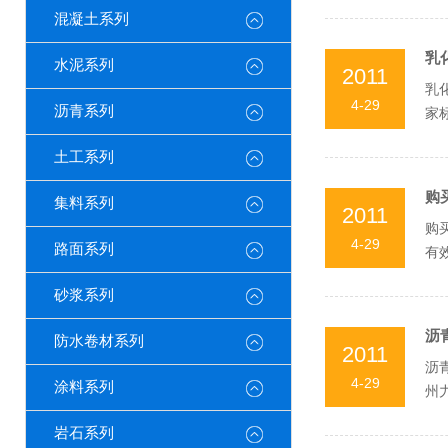
混凝土系列
乳
水泥系列
2011
乳
4-29
沥青系列
家
离子
土工系列
购
集料系列
2011
购
4-29
路面系列
有
制造
砂浆系列
沥
防水卷材系列
2011
沥
4-29
涂料系列
州
的有
岩石系列