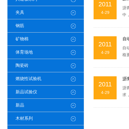
2011
沥
夹具
4-29
中
钢筋
矿物棉
自
2011
自
体育场地
4-29
格
煤沥
陶瓷砖
燃烧性试验机
沥
2011
沥
新品试验仪
4-29
求
于..
新品
木材系列