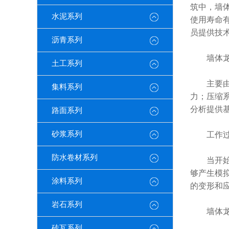
筑中，墙
水泥系列
使用寿命
员提供技
沥青系列
墙体龙骨
土工系列
主要由框
集料系列
力；压缩
分析提供
路面系列
砂浆系列
工作过
防水卷材系列
当开始工
够产生模
涂料系列
的变形和
岩石系列
墙体龙骨
砖瓦系列