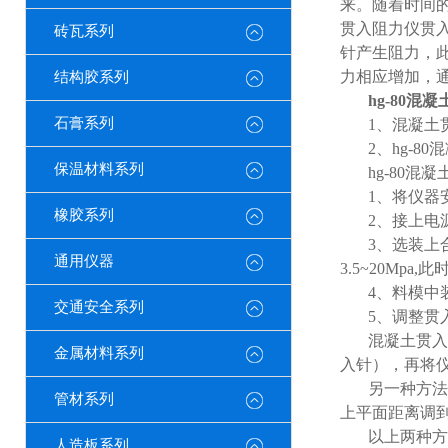
来。随着时间
贯入阻力仪贯
砖瓦系列
针产生阻力，
力相应增加，
结构胶系列
hg-80
混凝
石膏系列
1
、混凝土
2
、
hg-80
混
保温材料系列
hg-80
混凝
1
、将仪器
橡胶系列
2
、接上电
3
、选装上
通用仪器
3.5~20Mpa,
此
4
、料模中
交通安全系列
5
、调整贯
混凝土贯入
金属材料系列
入针），再将仪
另一种方法
管材系列
上平面距离调
以上两种方
人造板系列