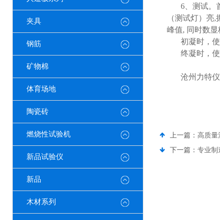
6
、测试。
（测试灯）亮
,
夹具
峰值
,
同时数显
初凝时，使
钢筋
终凝时，使
矿物棉
沧州力特仪
体育场地
陶瓷砖
燃烧性试验机
上一篇：
高质量
下一篇：
专业制
新品试验仪
新品
木材系列