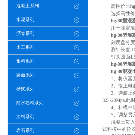
混凝土系列
高性价比
hg
选择高性价
水泥系列
hg-80
型混
用于测定混
沥青系列
hg-80
型混
刻度盘分度
土工系列
测针长度
:
针头圆面积
集料系列
hg-80
型混
hg-80
混凝
路面系列
1
、将仪器
2
、接上电
砂浆系列
3
、选装上
3.5~20Mpa,
此
防水卷材系列
4
、料模中
5
、调整贯
涂料系列
混凝土贯入
试料模中的砼
岩石系列