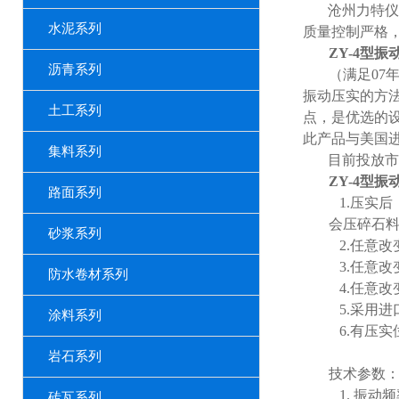
沧州力特仪
水泥系列
质量控制严格
ZY-4
型振
沥青系列
（满足
07
振动压实的方
土工系列
点，是优选的
此产品与美国
集料系列
目前投放市
ZY-4
型振
路面系列
1.
压实后
会压碎石
砂浆系列
2.
任意改
3.
任意改
防水卷材系列
4.
任意改
5.
采用进
涂料系列
6.
有压实
岩石系列
技术参数
1.
振动频
砖瓦系列