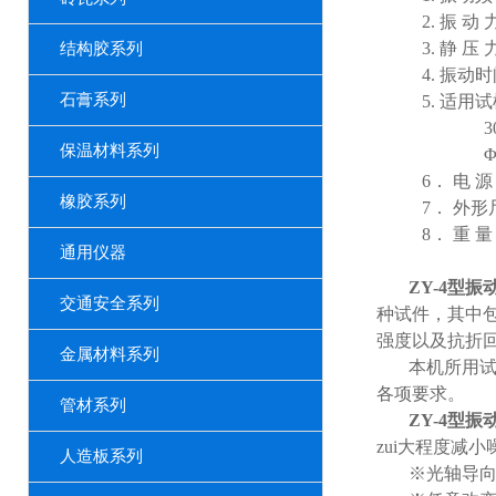
2.
振
动
3.
静
压
结构胶系列
4.
振动时
石膏系列
5.
适用试
3
保温材料系列
6
．
电
源
橡胶系列
7
．
外形
8
．
重
量
通用仪器
ZY-4
型振
交通安全系列
种试件，其中
强度以及抗折
金属材料系列
本机所用
各项要求。
管材系列
ZY-4
型振
zui大程度减
人造板系列
※光轴导