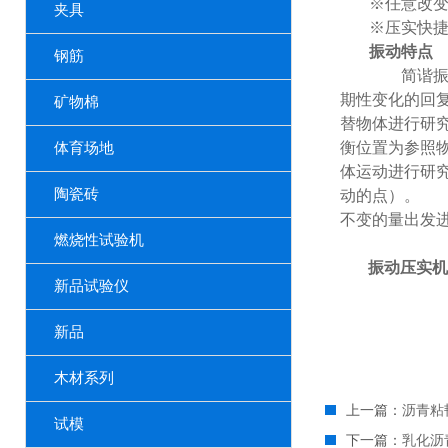
※任意改
夹具
※压实快
振动特点
钢筋
简谐振动
期性变化的回
矿物棉
替物体进行研
衡位置为参照
体育场地
体运动进行研
陶瓷砖
动的点）。
参
不变的量出发
燃烧性试验机
振动压实机
新品试验仪
新品
木材系列
上一篇：
沥青粘
试模
下一篇：
乳化沥