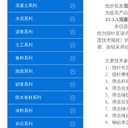
混凝土系列
低价批发
混
为提高产品
水泥系列
ZC3-A
混凝
本仪器
沥青系列
统为指针直读
度技术规程》
土工系列
握、按钮采用
集料系列
主要技术参
1
、指针长
路面系列
2
、指针摩
3
、弹击杆
砂浆系列
4
、弹击拉
5
、弹击锤
防水卷材系列
6
、弹击拉
7
、弹击锤
涂料系列
8
、弹击锤
9
、钢砧率
岩石系列