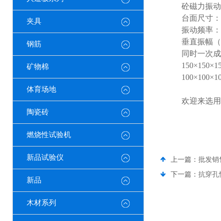
砼磁力振动
台面尺寸：
夹具
振动频率：
垂直振幅（
钢筋
同时一次成
150
×
150
×
1
矿物棉
100
×
100
×
1
体育场地
欢迎来选用
陶瓷砖
燃烧性试验机
新品试验仪
上一篇：
批发销
下一篇：
抗穿孔
新品
木材系列