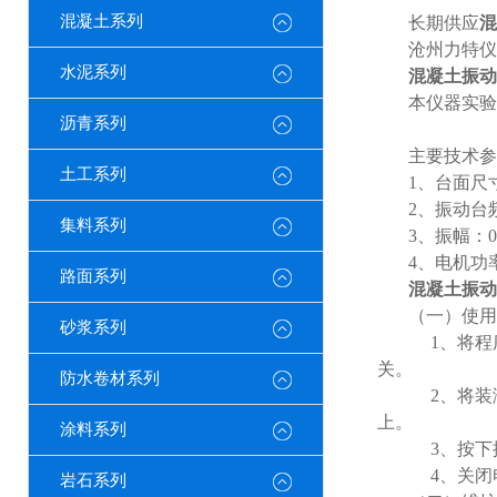
混凝土系列
长期供应
混
沧州力特仪
水泥系列
混凝土振动
本仪器实验
沥青系列
主要技术参
土工系列
1
、台面尺
2
、振动台
集料系列
3
、振幅：
4
、电机功
路面系列
混凝土振动
（一）使用
砂浆系列
1
、将程
关。
防水卷材系列
2
、将装
上。
涂料系列
3
、按下
4
、关闭
岩石系列