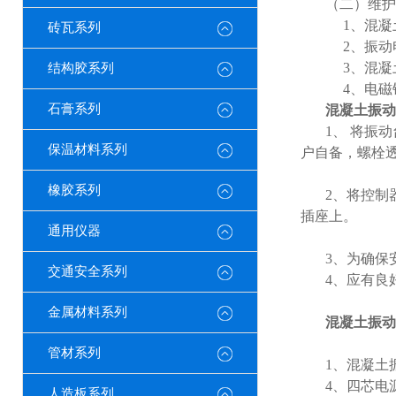
（二）维护
1
、混凝
砖瓦系列
2
、振动
3
、混凝
结构胶系列
4
、电磁
石膏系列
混凝土振动
1
、
将振动
保温材料系列
户自备，螺栓
橡胶系列
2
、将控制
插座上。
通用仪器
3
、为确保
交通安全系列
4
、应有良
金属材料系列
混凝土振动
管材系列
1
、混凝土
4
、四芯电
人造板系列