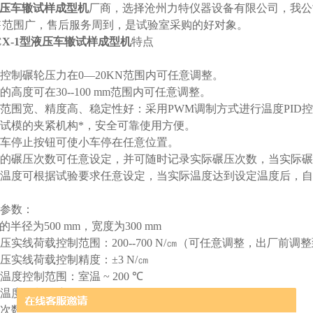
压车辙试样成型机
厂商，选择沧州力特仪器设备有限公司，我公
售范围广，售后服务周到，是试验室采购的好对象。
X-1
型液压车辙试样成型机
特点
控制碾轮压力在
0
—
20KN
范围内可任意调整。
的高度可在
30--100 mm
范围内可任意调整。
范围宽、精度高、稳定性好：采用
PWM
调制方式进行温度
PID
控
试模的夹紧机构*，安全可靠使用方便。
车停止按钮可使小车停在任意位置。
的碾压次数可任意设定，并可随时记录实际碾压次数，当实际碾
温度可根据试验要求任意设定，当实际温度达到设定温度后，自
参数：
的半径为
500 mm
，宽度为
300 mm
压实线荷载控制范围：
200--700 N/
㎝（可任意调整，出厂前调整
压实线荷载控制精度：±
3 N/
㎝
温度控制范围：室温
~ 200
℃
温度控制精度：±
3
℃
次数：
12
次
/min
±
1
次
/min