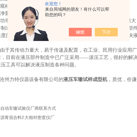
欢迎您！
规格：
300 mm
×
300 mm
×（
30~100
）
mm
来自局域网的朋友！有什么可以帮
净重
=480 kg
助您的吗？
功率：
380V AC
、
3.0KW
（需有工作零线液压由于其传动力量大
件制造中，对密封性、耐久性有很高的技术要求，目前在液压部
糙度的问题。特别是液压缸制造中广泛应用。液压工具可以解决
由于其传动力量大，易于传递及配置，在工业、民用行业应用
求，目前在液压部件制造中已广泛采用——滚压工艺，很好的解
液压工具可以解决液压制造各种问题。
沧州力特仪器设备有限公司的
液压车辙试样成型机
，质优，价谦
：
自动车辙试验仪厂商联系方式
：
沥青混合料Z大相对密度仪厂