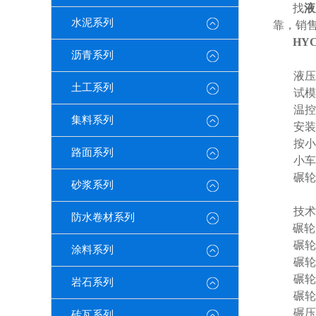
找
液
水泥系列
靠，销
HYC
沥青系列
液压
土工系列
试模
温控
集料系列
安装
按小
路面系列
小车
碾轮
砂浆系列
技术
防水卷材系列
碾轮
碾轮
涂料系列
碾轮
碾轮
岩石系列
碾轮
碾压
砖瓦系列